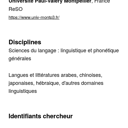
, France
Université Paul-Valéry Montpellier
ReSO
https://www.univ-montp3.fr/
Disciplines
Sciences du langage : linguistique et phonétique
générales
Langues et littératures arabes, chinoises,
japonaises, hébraique, d'autres domaines
linguistiques
Contacter
Fermer
Récupération de l'adresse e-mail
Identifiants chercheur