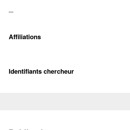
—
Contacter
Affiliations
Fermer
Récupération de l'adresse e-mail
Identifiants chercheur